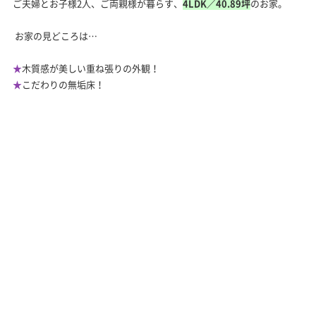
ご夫婦とお子様2人、ご両親様が暮らす、
4LDK／40.89坪
のお家。
お家の見どころは…
★
木質感が美しい重ね張りの外観！
★
こだわりの無垢床！
★
見晴らしのよい２階リビング！
★
親世帯様のためのミニキッチン！
ーーーーーーーーーーーーーーーーーーーーーーーーーーーーーーー
ーー
お施主様のこだわりがたくさん詰まったお家をご見学いただきまし
た。
お家づくりのヒントにしていただければ幸いです。
次回の見学会も楽しみにお待ちください！
＝＝＝＝＝＝＝＝＝＝＝＝＝＝＝＝＝＝＝＝＝＝＝＝＝＝＝＝＝＝＝
＝＝