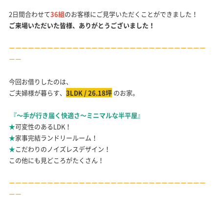
2日間合わせて
36組
のお客様にご見学いただくことができました！
ご来場いただいた皆様、ありがとうございました！
ーーーーーーーーーーーーーーーーーーーーーーーーーーーーーーー
ーー
今回お借りしたのは、
ご夫婦様が暮らす、
3LDK / 26.18坪
のお家。
『～手が行き届く快適さ～ミニマルな半平屋』
★
可変性のあるLDK！
★
家事完結ランドリールーム！
★
こだわりのノイズレスデザイン！
この他にも見どころがたくさん！
ーーーーーーーーーーーーーーーーーーーーーーーーーーーーーーー
ーー
お施主様のこだわりがたくさん詰まったお家をご見学いただきまし